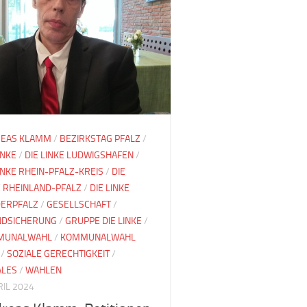
EAS KLAMM
/
BEZIRKSTAG PFALZ
/
INKE
/
DIE LINKE LUDWIGSHAFEN
/
LINKE RHEIN-PFALZ-KREIS
/
DIE
E RHEINLAND-PFALZ
/
DIE LINKE
ERPFALZ
/
GESELLSCHAFT
/
DSICHERUNG
/
GRUPPE DIE LINKE
/
MUNALWAHL
/
KOMMUNALWAHL
/
SOZIALE GERECHTIGKEIT
/
ALES
/
WAHLEN
RIL 2024