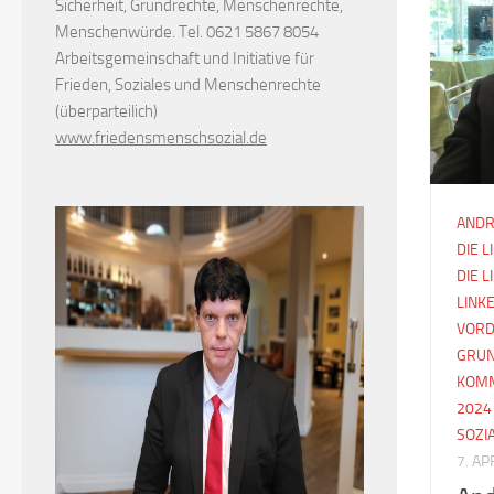
Sicherheit, Grundrechte, Menschenrechte,
Menschenwürde. Tel. 0621 5867 8054
Arbeitsgemeinschaft und Initiative für
Frieden, Soziales und Menschenrechte
(überparteilich)
www.friedensmenschsozial.de
ANDR
DIE L
DIE 
LINK
VORD
GRUN
KOM
2024
SOZI
7. AP