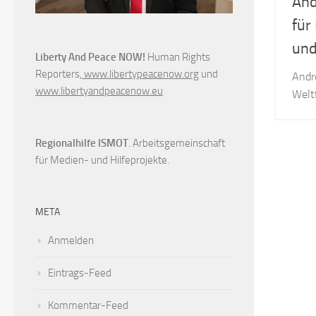
And
für
und
Liberty And Peace NOW!
Human Rights
Reporters,
www.libertypeacenow.org
und
Andr
www.libertyandpeacenow.eu
Weltf
Regionalhilfe ISMOT
. Arbeitsgemeinschaft
für Medien- und Hilfeprojekte.
META
Anmelden
Eintrags-Feed
Kommentar-Feed