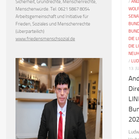
Sicherheit, Grundrechte, Menschenrechte,
/
AND
Menschenwürde. Tel. 0621 5867 8054
WOLF
Arbeitsgemeinschaft und Initiative für
SENA
Frieden, Soziales und Menschenrechte
BUND
(überparteilich)
BUN
www.friedensmenschsozial.de
DIE L
DIE 
NEUH
/
LUD
13. J
And
Dir
LIN
Bun
20
Ludw