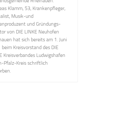
andsgemeinde Rheinauen.
eas Klamm, 53, Krankenpfleger,
alist, Musik-und
enproduzent und Gründungs-
iator von DIE LINKE Neuhofen
auen hat sich bereits am 1. Juni
 beim Kreisvorstand des DIE
E Kreisverbandes Ludwigshafen
-Pfalz-Kreis schriftlich
rben.