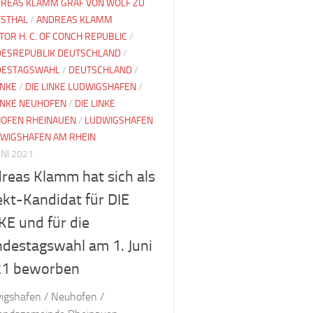
REAS KLAMM GRAF VON WOLF ZU
STHAL
/
ANDREAS KLAMM
TOR H. C. OF CONCH REPUBLIC
/
ESREPUBLIK DEUTSCHLAND
/
DESTAGSWAHL
/
DEUTSCHLAND
/
INKE
/
DIE LINKE LUDWIGSHAFEN
/
LINKE NEUHOFEN
/
DIE LINKE
OFEN RHEINAUEN
/
LUDWIGSHAFEN
WIGSHAFEN AM RHEIN
UNI 2021
reas Klamm hat sich als
ekt-Kandidat für DIE
KE und für die
destagswahl am 1. Juni
21 beworben
igshafen / Neuhofen /