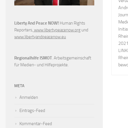
Verb
Andr
Journ
Medi
Liberty And Peace NOW!
Human Rights
Init
Reporters,
www.libertypeacenow.org
und
Rhein
www.libertyandpeacenow.eu
2021
LINK
Rhein
Regionalhilfe ISMOT
. Arbeitsgemeinschaft
bewo
für Medien- und Hilfeprojekte.
META
Anmelden
Eintrags-Feed
Kommentar-Feed