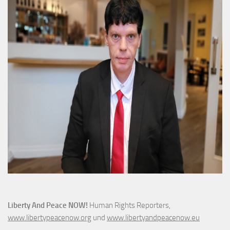
Liberty And Peace NOW!
Human Rights Reporters,
www.libertypeacenow.org
und
www.libertyandpeacenow.eu