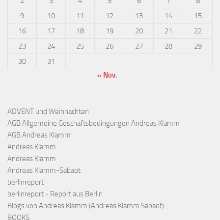
2
3
4
5
6
7
8
9
10
11
12
13
14
15
16
17
18
19
20
21
22
23
24
25
26
27
28
29
30
31
« Nov.
ADVENT und Weihnachten
AGB Allgemeine Geschäftsbedingungen Andreas Klamm
AGB Andreas Klamm
Andreas Klamm
Andreas Klamm
Andreas Klamm-Sabaot
berlinreport
berlinreport - Report aus Berlin
Blogs von Andreas Klamm (Andreas Klamm Sabaot)
BOOKS