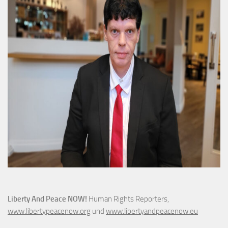
Liberty And Peace NOW!
Human Rights Reporters,
www.libertypeacenow.org
und
www.libertyandpeacenow.eu