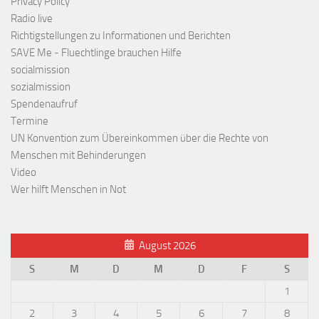
Privacy Policy
Radio live
Richtigstellungen zu Informationen und Berichten
SAVE Me - Fluechtlinge brauchen Hilfe
socialmission
sozialmission
Spendenaufruf
Termine
UN Konvention zum Übereinkommen über die Rechte von
Menschen mit Behinderungen
Video
Wer hilft Menschen in Not
August 2026
S
M
D
M
D
F
S
1
2
3
4
5
6
7
8