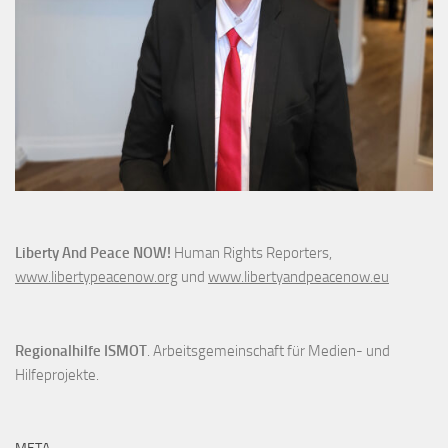
Liberty And Peace NOW!
Human Rights Reporters,
www.libertypeacenow.org
und
www.libertyandpeacenow.eu
Regionalhilfe ISMOT
. Arbeitsgemeinschaft für Medien- und
Hilfeprojekte.