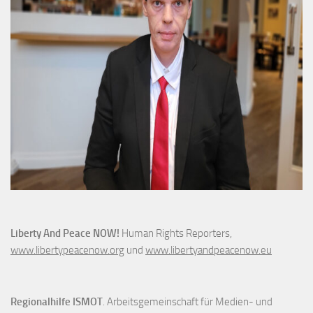
Liberty And Peace NOW!
Human Rights Reporters,
www.libertypeacenow.org
und
www.libertyandpeacenow.eu
Regionalhilfe ISMOT
. Arbeitsgemeinschaft für Medien- und