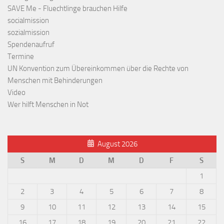
SAVE Me - Fluechtlinge brauchen Hilfe
socialmission
sozialmission
Spendenaufruf
Termine
UN Konvention zum Übereinkommen über die Rechte von
Menschen mit Behinderungen
Video
Wer hilft Menschen in Not
August 2026
S
M
D
M
D
F
S
1
2
3
4
5
6
7
8
9
10
11
12
13
14
15
16
17
18
19
20
21
22