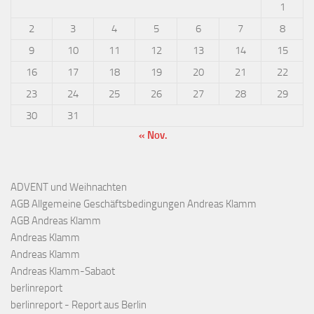
1
2
3
4
5
6
7
8
9
10
11
12
13
14
15
16
17
18
19
20
21
22
23
24
25
26
27
28
29
30
31
« Nov.
ADVENT und Weihnachten
AGB Allgemeine Geschäftsbedingungen Andreas Klamm
AGB Andreas Klamm
Andreas Klamm
Andreas Klamm
Andreas Klamm-Sabaot
berlinreport
berlinreport - Report aus Berlin