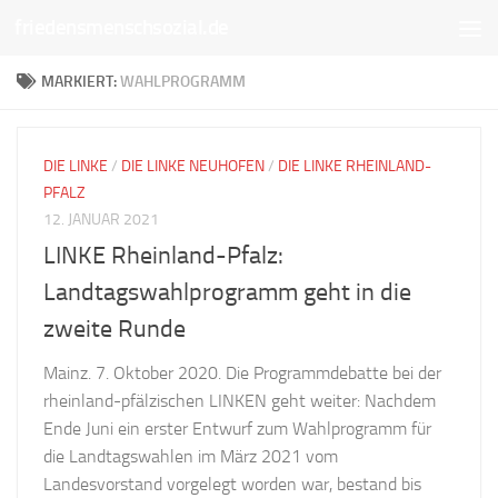
friedensmenschsozial.de
Unter dem Inhalt
MARKIERT:
WAHLPROGRAMM
DIE LINKE
/
DIE LINKE NEUHOFEN
/
DIE LINKE RHEINLAND-
PFALZ
12. JANUAR 2021
LINKE Rheinland-Pfalz:
Landtagswahlprogramm geht in die
zweite Runde
Mainz. 7. Oktober 2020. Die Programmdebatte bei der
rheinland-pfälzischen LINKEN geht weiter: Nachdem
Ende Juni ein erster Entwurf zum Wahlprogramm für
die Landtagswahlen im März 2021 vom
Landesvorstand vorgelegt worden war, bestand bis