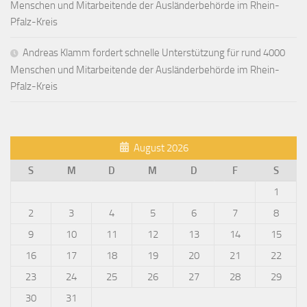
Menschen und Mitarbeitende der Ausländerbehörde im Rhein-
Pfalz-Kreis
Andreas Klamm fordert schnelle Unterstützung für rund 4000
Menschen und Mitarbeitende der Ausländerbehörde im Rhein-
Pfalz-Kreis
August 2026
S
M
D
M
D
F
S
1
2
3
4
5
6
7
8
9
10
11
12
13
14
15
16
17
18
19
20
21
22
23
24
25
26
27
28
29
30
31