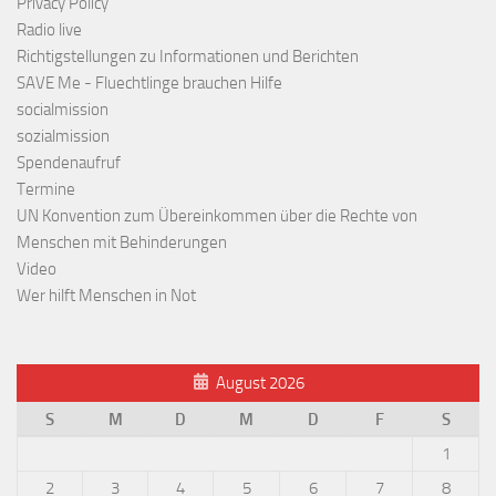
Privacy Policy
Radio live
Richtigstellungen zu Informationen und Berichten
SAVE Me - Fluechtlinge brauchen Hilfe
socialmission
sozialmission
Spendenaufruf
Termine
UN Konvention zum Übereinkommen über die Rechte von
Menschen mit Behinderungen
Video
Wer hilft Menschen in Not
August 2026
S
M
D
M
D
F
S
1
2
3
4
5
6
7
8