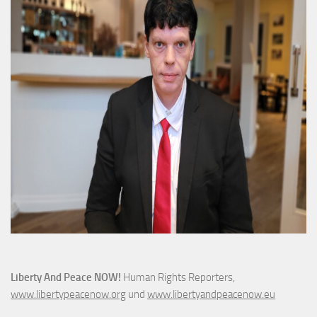
Liberty And Peace NOW!
Human Rights Reporters,
www.libertypeacenow.org
und
www.libertyandpeacenow.eu