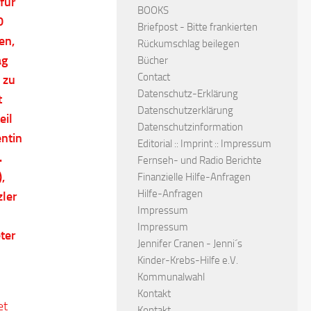
für
BOOKS
0
Briefpost - Bitte frankierten
en,
Rückumschlag beilegen
ag
Bücher
Contact
 zu
Datenschutz-Erklärung
t
Datenschutzerklärung
eil
Datenschutzinformation
ntin
Editorial :: Imprint :: Impressum
.
Fernseh- und Radio Berichte
,
Finanzielle Hilfe-Anfragen
Hilfe-Anfragen
zler
Impressum
Impressum
ter
Jennifer Cranen - Jenni´s
Kinder-Krebs-Hilfe e.V.
Kommunalwahl
Kontakt
et
Kontakt