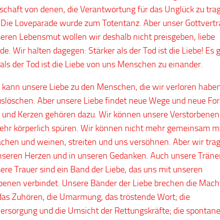
chaft von denen, die Verantwortung für das Unglück zu tra
Die Loveparade wurde zum Totentanz. Aber unser Gottvert
eren Lebensmut wollen wir deshalb nicht preisgeben, liebe
. Wir halten dagegen: Stärker als der Tod ist die Liebe! Es gi
 als der Tod ist die Liebe von uns Menschen zu einander.
 kann unsere Liebe zu den Menschen, die wir verloren haben
uslöschen. Aber unsere Liebe findet neue Wege und neue Fo
und Kerzen gehören dazu. Wir können unsere Verstorbenen
ehr körperlich spüren. Wir können nicht mehr gemeinsam m
achen und weinen, streiten und uns versöhnen. Aber wir tra
unseren Herzen und in unseren Gedanken. Auch unsere Trän
ere Trauer sind ein Band der Liebe, das uns mit unseren
benen verbindet. Unsere Bänder der Liebe brechen die Mach
das Zuhören, die Umarmung, das tröstende Wort; die
versorgung und die Umsicht der Rettungskräfte; die spontan