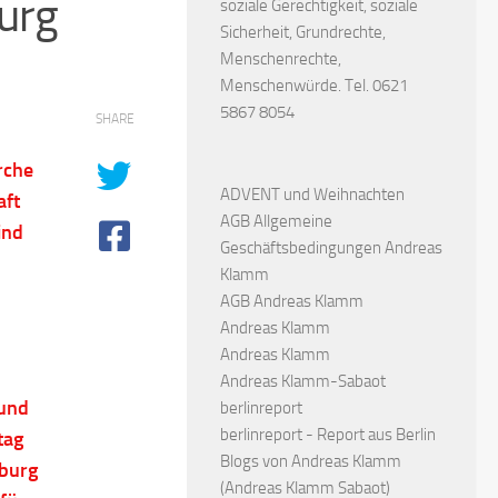
urg
soziale Gerechtigkeit, soziale
Sicherheit, Grundrechte,
Menschenrechte,
Menschenwürde. Tel. 0621
5867 8054
SHARE
rche
ADVENT und Weihnachten
aft
AGB Allgemeine
ind
Geschäftsbedingungen Andreas
Klamm
AGB Andreas Klamm
Andreas Klamm
Andreas Klamm
Andreas Klamm-Sabaot
 und
berlinreport
berlinreport - Report aus Berlin
tag
Blogs von Andreas Klamm
sburg
(Andreas Klamm Sabaot)