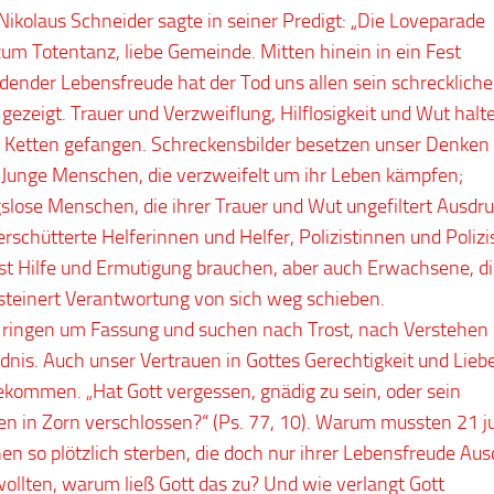
Nikolaus Schneider sagte in seiner Predigt: „Die Loveparade
um Totentanz, liebe Gemeinde. Mitten hinein in ein Fest
dender Lebensfreude hat der Tod uns allen sein schreckliche
 gezeigt. Trauer und Verzweiflung, Hilflosigkeit und Wut halt
 Ketten gefangen. Schreckensbilder besetzen unser Denken
 Junge Menschen, die verzweifelt um ihr Leben kämpfen;
slose Menschen, die ihrer Trauer und Wut ungefiltert Ausdr
erschütterte Helferinnen und Helfer, Polizistinnen und Polizi
bst Hilfe und Ermutigung brauchen, aber auch Erwachsene, d
steinert Verantwortung von sich weg schieben.
e ringen um Fassung und suchen nach Trost, nach Verstehen
dnis. Auch unser Vertrauen in Gottes Gerechtigkeit und Lieb
ekommen. „Hat Gott vergessen, gnädig zu sein, oder sein
n in Zorn verschlossen?“ (Ps. 77, 10). Warum mussten 21 j
n so plötzlich sterben, die doch nur ihrer Lebensfreude Aus
ollten, warum ließ Gott das zu? Und wie verlangt Gott