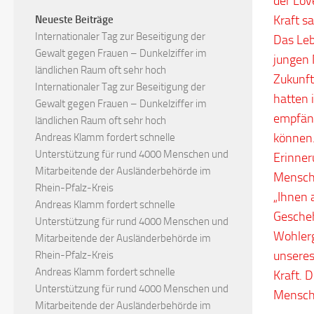
der Lov
Kraft s
Neueste Beiträge
Internationaler Tag zur Beseitigung der
Das Leb
Gewalt gegen Frauen – Dunkelziffer im
jungen 
ländlichen Raum oft sehr hoch
Zukunft
Internationaler Tag zur Beseitigung der
hatten 
Gewalt gegen Frauen – Dunkelziffer im
empfänd
ländlichen Raum oft sehr hoch
können.
Andreas Klamm fordert schnelle
Unterstützung für rund 4000 Menschen und
Erinner
Mitarbeitende der Ausländerbehörde im
Mensche
Rhein-Pfalz-Kreis
„Ihnen a
Andreas Klamm fordert schnelle
Gescheh
Unterstützung für rund 4000 Menschen und
Wohlerg
Mitarbeitende der Ausländerbehörde im
unseres
Rhein-Pfalz-Kreis
Andreas Klamm fordert schnelle
Kraft. 
Unterstützung für rund 4000 Menschen und
Menschen
Mitarbeitende der Ausländerbehörde im