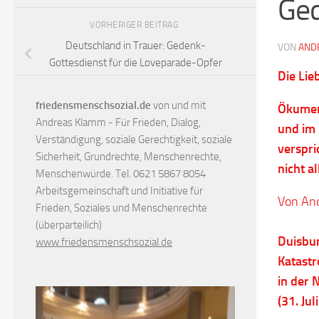
Ged
VORHERIGER BEITRAG
Deutschland in Trauer: Gedenk-
VON
AND
Gottesdienst für die Loveparade-Opfer
Die Lie
friedensmenschsozial.de
von und mit
Ökumeni
Andreas Klamm - Für Frieden, Dialog,
und im 
Verständigung, soziale Gerechtigkeit, soziale
verspri
Sicherheit, Grundrechte, Menschenrechte,
nicht al
Menschenwürde. Tel. 0621 5867 8054
Arbeitsgemeinschaft und Initiative für
Von An
Frieden, Soziales und Menschenrechte
(überparteilich)
Duisbur
www.friedensmenschsozial.de
Katastr
in der 
(31. Ju