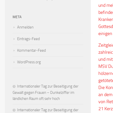
und meh
befinde
META
Kranken
Gottesd
Anmelden
einigen
Eintrags-Feed
Zeitgle
Kommentar-Feed
zahlrei
und mit
WordPress.org
MSV Dui
hölzern
getöte
Internationaler Tag zur Beseitigung der
Die Ko
Gewalt gegen Frauen – Dunkelziffer im
an dem 
ländlichen Raum oft sehr hoch
von Ret
21 Kerz
Internationaler Tag zur Beseitigung der