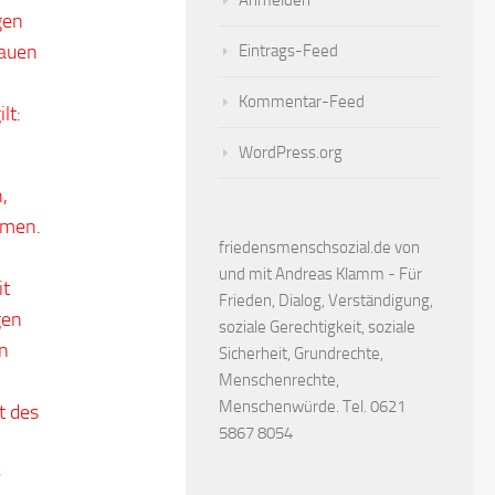
Anmelden
gen
rauen
Eintrags-Feed
Kommentar-Feed
lt:
WordPress.org
,
rmen.
friedensmenschsozial.de von
und mit Andreas Klamm - Für
it
Frieden, Dialog, Verständigung,
gen
soziale Gerechtigkeit, soziale
en
Sicherheit, Grundrechte,
Menschenrechte,
Menschenwürde. Tel. 0621
t des
5867 8054
e