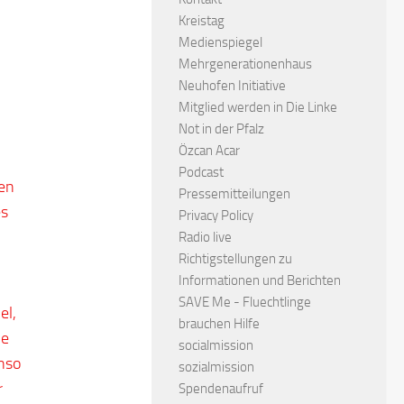
Kreistag
Medienspiegel
Mehrgenerationenhaus
Neuhofen Initiative
Mitglied werden in Die Linke
Not in der Pfalz
Özcan Acar
Podcast
den
Pressemitteilungen
es
Privacy Policy
Radio live
Richtigstellungen zu
Informationen und Berichten
SAVE Me - Fluechtlinge
el,
brauchen Hilfe
he
socialmission
nso
sozialmission
r
Spendenaufruf