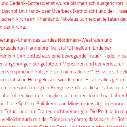
 und Gedenk-Gottesdienst wurde ökumenisch ausgerichtet. 
 Bischof Dr. Franz-Josef Overbeck (katholisch) und der Präs
ischen Kirche im Rheinland, Nikolaus Schneider, leiteten de
n der Kirche.
ierungs-Chefin des Landes Nordrhein-Westfalen und
rpräsidentin Hannelore Kraft (SPD) hielt am Ende der
nkunft im Gotteshaus eine bewegende Trauer-Rede, in de
en angehörigen der getöteten Menschen und der verletzten
n versprochen hat: „Sie sind nicht alleine !“. Es solle schnel
ürokratische Hilfe geleistet werden und es solle alles getan
um eine Aufklärung der Ereignisse, die zu dieser schweren
ophe führen konnten, möglich zu machen. In und nach ihrer
auch die Spitzen-Politikerin und Ministerpräsidentin Hannel
hre Trauer und ihre Tränen nicht verbergen. Die Politikerin m
 vielleicht auch mit der Erinnerung daran, dass auch ihr Soh