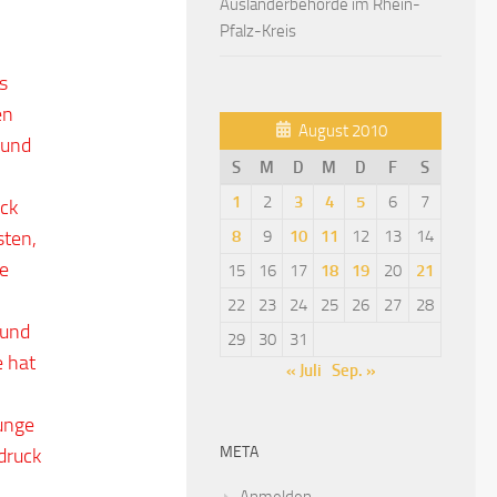
Ausländerbehörde im Rhein-
Pfalz-Kreis
s
en
August 2010
 und
S
M
D
M
D
F
S
1
2
3
4
5
6
7
uck
sten,
8
9
10
11
12
13
14
ie
15
16
17
18
19
20
21
22
23
24
25
26
27
28
 und
29
30
31
e hat
« Juli
Sep. »
unge
META
druck