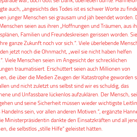
eparade war, doch Gott sei Dank, überleben durfte. Hannelor
agte auch, „angesichts des Todes ist es schwer Worte zu finde
en junger Menschen sei grausam und jäh beendet worden. 
Menschen seien aus ihren „Hoffnungen und Träumen, aus i
splänen, Familien und Freundeskreisen gerissen worden. Si
ihre ganze Zukunft noch vor sich.“. Viele überlebende Mens
en jetzt noch die Ohnmacht, „weil sie nicht haben helfen
“. Viele Menschen seien im Angesicht der schrecklichen
ungen traumatisiert. Erschüttert seien auch Millionen von
n, die über die Medien Zeugen der Katastrophe geworden s
llen und nicht zuletzt uns selbst sind wir es schuldig, das
ene und Unfassbare lückenlos aufzuklären. Der Mensch, se
ehen und seine Sicherheit müssen wieder wichtigste Leitlin
 Handelns sein, vor allen anderen Motiven.“, ergänzte Hann
Die Ministerpräsidentin dankte den Einsatzkräften und all jen
, die selbstlos „stille Hilfe“ geleistet hätten.