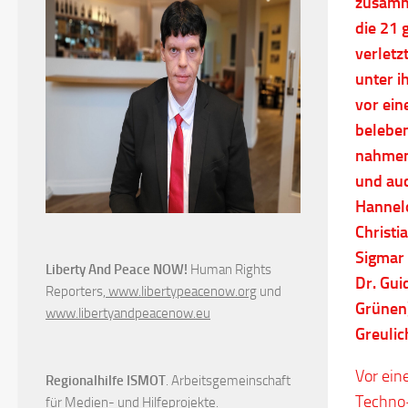
zusamme
die 21 
verletz
unter i
vor ei
belebe
nahmen 
und auc
Hannelo
Christi
Sigmar
Liberty And Peace NOW!
Human Rights
Dr. Gui
Reporters,
www.libertypeacenow.org
und
Grünen)
www.libertyandpeacenow.eu
Greulic
Vor ein
Regionalhilfe ISMOT
. Arbeitsgemeinschaft
Techno-
für Medien- und Hilfeprojekte.