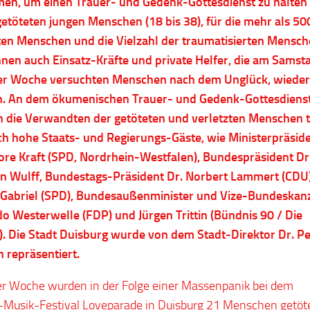
n, um einen Trauer- und Gedenk-Gottesdienst zu halten 
getöteten jungen Menschen (18 bis 38), für die mehr als 50
ten Menschen und die Vielzahl der traumatisierten Mensch
hnen auch Einsatz-Kräfte und private Helfer, die am Samst
ner Woche versuchten Menschen nach dem Unglück, wieder
n. An dem ökumenischen Trauer- und Gedenk-Gottesdiens
die Verwandten der getöteten und verletzten Menschen t
h hohe Staats- und Regierungs-Gäste, wie Ministerpräside
re Kraft (SPD, Nordrhein-Westfalen), Bundespräsident Dr
an Wulff, Bundestags-Präsident Dr. Norbert Lammert (CDU)
 Gabriel (SPD), Bundesaußenminister und Vize-Bundeskan
do Westerwelle (FDP) und Jürgen Trittin (Bündnis 90 / Die
. Die Stadt Duisburg wurde von dem Stadt-Direktor Dr. Pe
h repräsentiert.
er Woche wurden in der Folge einer Massenpanik bei dem
Musik-Festival Loveparade in Duisburg 21 Menschen getöt