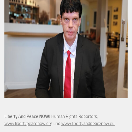
Liberty And Peace NOW!
Human Rights Reporters,
www.libertypeacenow.org
und
www.libertyandpeacenow.eu