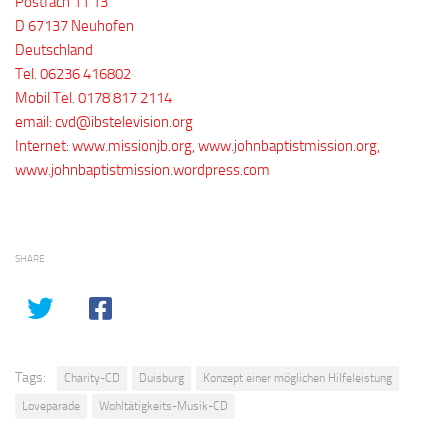
Postfach 11 13
D 67137 Neuhofen
Deutschland
Tel. 06236 416802
Mobil Tel. 0178 817 2114
email: cvd@ibstelevision.org
Internet: www.missionjb.org, www.johnbaptistmission.org,
www.johnbaptistmission.wordpress.com
SHARE
Tags:
Charity-CD
Duisburg
Konzept einer möglichen Hilfeleistung
Loveparade
Wohltätigkeits-Musik-CD