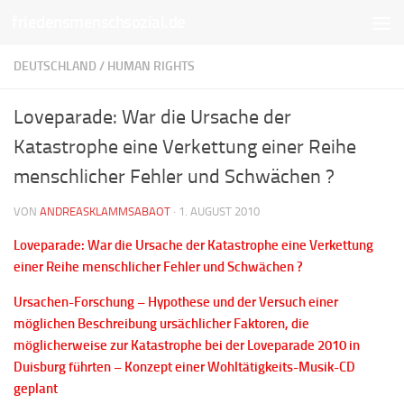
friedensmenschsozial.de
Unter dem Inhalt
DEUTSCHLAND
/
HUMAN RIGHTS
Loveparade: War die Ursache der
Katastrophe eine Verkettung einer Reihe
menschlicher Fehler und Schwächen ?
VON
ANDREASKLAMMSABAOT
·
1. AUGUST 2010
Loveparade: War die Ursache der Katastrophe eine Verkettung
einer Reihe menschlicher Fehler und Schwächen ?
Ursachen-Forschung – Hypothese und der Versuch einer
möglichen Beschreibung ursächlicher Faktoren, die
möglicherweise zur Katastrophe bei der Loveparade 2010 in
Duisburg führten – Konzept einer Wohltätigkeits-Musik-CD
geplant