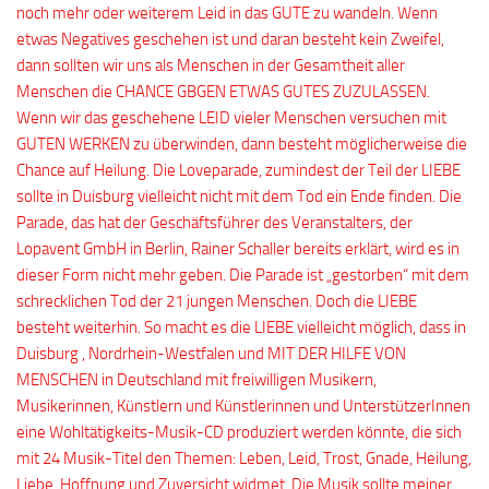
noch mehr oder weiterem Leid in das GUTE zu wandeln. Wenn
etwas Negatives geschehen ist und daran besteht kein Zweifel,
dann sollten wir uns als Menschen in der Gesamtheit aller
Menschen die CHANCE GBGEN ETWAS GUTES ZUZULASSEN.
Wenn wir das geschehene LEID vieler Menschen versuchen mit
GUTEN WERKEN zu überwinden, dann besteht möglicherweise die
Chance auf Heilung. Die Loveparade, zumindest der Teil der LIEBE
sollte in Duisburg vielleicht nicht mit dem Tod ein Ende finden. Die
Parade, das hat der Geschäftsführer des Veranstalters, der
Lopavent GmbH in Berlin, Rainer Schaller bereits erklärt, wird es in
dieser Form nicht mehr geben. Die Parade ist „gestorben“ mit dem
schrecklichen Tod der 21 jungen Menschen. Doch die LIEBE
besteht weiterhin. So macht es die LIEBE vielleicht möglich, dass in
Duisburg , Nordrhein-Westfalen und MIT DER HILFE VON
MENSCHEN in Deutschland mit freiwilligen Musikern,
Musikerinnen, Künstlern und Künstlerinnen und UnterstützerInnen
eine Wohltätigkeits-Musik-CD produziert werden könnte, die sich
mit 24 Musik-Titel den Themen: Leben, Leid, Trost, Gnade, Heilung,
Liebe, Hoffnung und Zuversicht widmet. Die Musik sollte meiner