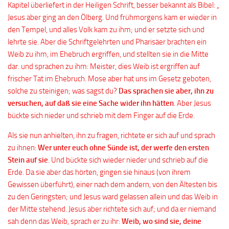
Kapitel überliefert in der Heiligen Schrift, besser bekannt als Bibel: „
Jesus aber ging an den Ölberg. Und frühmorgens kam er wieder in
den Tempel, und alles Volk kam zu ihm; und er setzte sich und
lehrte sie. Aber die Schriftgelehrten und Pharisäer brachten ein
Weib zu ihm, im Ehebruch ergriffen, und stellten sie in die Mitte
dar. und sprachen zu ihm: Meister, dies Weib ist ergriffen auf
frischer Tat im Ehebruch. Mose aber hat uns im Gesetz geboten,
solche zu steinigen; was sagst du?
Das sprachen sie aber, ihn zu
versuchen, auf daß sie eine Sache wider ihn hätten
. Aber Jesus
bückte sich nieder und schrieb mit dem Finger auf die Erde.
Als sie nun anhielten, ihn zu fragen, richtete er sich auf und sprach
zu ihnen:
Wer unter euch ohne Sünde ist, der werfe den ersten
Stein auf sie
. Und bückte sich wieder nieder und schrieb auf die
Erde. Da sie aber das hörten, gingen sie hinaus (von ihrem
Gewissen überführt), einer nach dem andern, von den Ältesten bis
zu den Geringsten; und Jesus ward gelassen allein und das Weib in
der Mitte stehend. Jesus aber richtete sich auf; und da er niemand
sah denn das Weib, sprach er zu ihr:
Weib, wo sind sie, deine