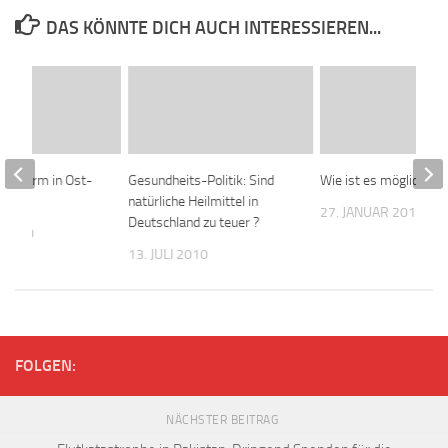
DAS KÖNNTE DICH AUCH INTERESSIEREN...
r-Alarm in Ost-
Gesundheits-Politik: Sind
Wie ist es möglich…
natürliche Heilmittel in
27. JANUAR 2011
Deutschland zu teuer ?
 2010
13. JULI 2010
FOLGEN:
NÄCHSTER BEITRAG