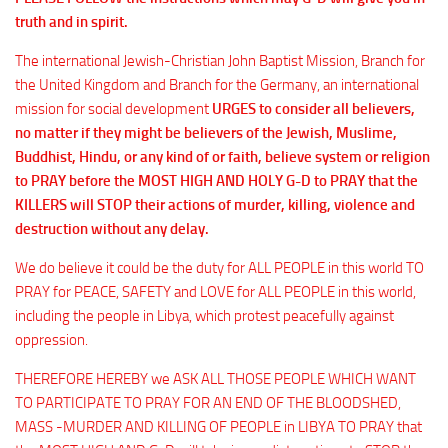
truth and in spirit.
The international Jewish-Christian John Baptist Mission, Branch for
the United Kingdom and Branch for the Germany, an international
mission for social development
URGES to consider all believers,
no matter if they might be believers of the Jewish, Muslime,
Buddhist, Hindu, or any kind of or faith, believe system or religion
to PRAY before the MOST HIGH AND HOLY G-D to PRAY that the
KILLERS will STOP their actions of murder, killing, violence and
destruction without any delay.
We do believe it could be the duty for ALL PEOPLE in this world TO
PRAY for PEACE, SAFETY and LOVE for ALL PEOPLE in this world,
including the people in Libya, which protest peacefully against
oppression.
THEREFORE HEREBY we ASK ALL THOSE PEOPLE WHICH WANT
TO PARTICIPATE TO PRAY FOR AN END OF THE BLOODSHED,
MASS -MURDER AND KILLING OF PEOPLE in LIBYA TO PRAY that