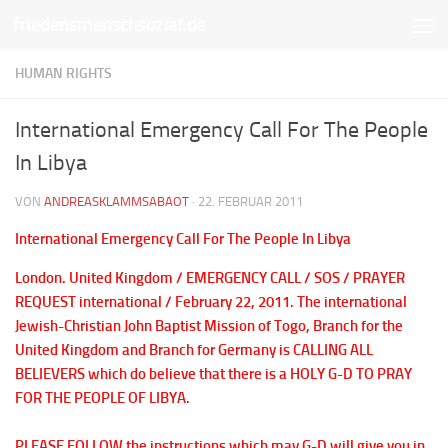
friedensmenschsozial.de
Unter dem Inhalt
HUMAN RIGHTS
International Emergency Call For The People
In Libya
VON
ANDREASKLAMMSABAOT
·
22. FEBRUAR 2011
International Emergency Call For The People In Libya
London. United Kingdom / EMERGENCY CALL / SOS / PRAYER
REQUEST international / February 22, 2011. The international
Jewish-Christian John Baptist Mission of Togo, Branch for the
United Kingdom and Branch for Germany is CALLING ALL
BELIEVERS which do believe that there is a HOLY G-D TO PRAY
FOR THE PEOPLE OF LIBYA.
PLEASE FOLLOW the instructions which may G-D will give you in