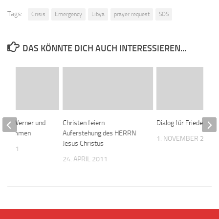
Tags:
Crisis
Emergency
Libya
prayer request
SOS
DAS KÖNNTE DICH AUCH INTERESSIEREN...
Götz Werner und
Christen feiern
Dialog für Frieden
einkommen
Auferstehung des HERRN
1. NOVEMBER 2010
Jesus Christus
R 2011
24. APRIL 2011