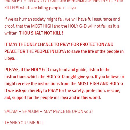
the MOST HIGH AND G-D will take immediate actions to STOP the
KILLERS which are killing people in Libya.
If we as human society might fail, we will have full assurance and
proof, that the MOST HIGH and the HOLY G-D will not fail, as it is
written:
THOU SHALT NOT KILL !
IT MAY THE ONLY CHANCE TO PRAY FOR PROTECTION AND
PEACE FOR THE PEOPLE IN LIBYA to save the life of the people in
Libya.
PLEASE, if the HOLY G-D may lead and guide, listen to the
instructions which the HOLY G-D might give you. If you believe or
might receive the instructions from the MOST HIGH AND HOLY G-
D we ask you hereby to PRAY for the safety, protection, rescue,
aid, support for the people in Libya and in this world.
SALAM – SHALOM – MAY PEACE BE UPON you !
THANK YOU ! MERCI !