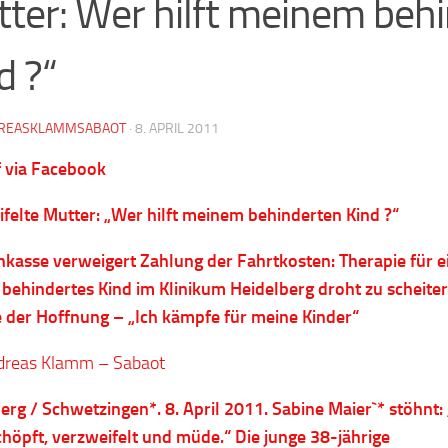
ter: Wer hilft meinem beh
d ?“
REASKLAMMSABAOT
·
8. APRIL 2011
f via Facebook
felte Mutter: „Wer hilft meinem behinderten Kind ?“
kasse verweigert Zahlung der Fahrtkosten: Therapie für e
behindertes Kind im Klinikum Heidelberg droht zu scheite
e der Hoffnung – „Ich kämpfe für meine Kinder“
dreas Klamm – Sabaot
erg / Schwetzingen*. 8. April 2011. Sabine Maier`* stöhnt: 
chöpft, verzweifelt und müde.“ Die junge 38-jährige