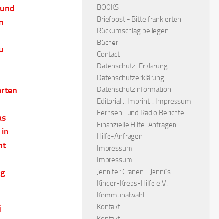
rund
BOOKS
Briefpost - Bitte frankierten
n
Rückumschlag beilegen
Bücher
zu
Contact
Datenschutz-Erklärung
Datenschutzerklärung
erten
Datenschutzinformation
Editorial :: Imprint :: Impressum
Fernseh- und Radio Berichte
as
Finanzielle Hilfe-Anfragen
 in
Hilfe-Anfragen
ht
Impressum
Impressum
ig
Jennifer Cranen - Jenni´s
Kinder-Krebs-Hilfe e.V.
Kommunalwahl
Kontakt
i
Kontakt