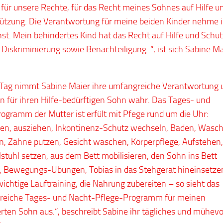
für unsere Rechte, für das Recht meines Sohnes auf Hilfe u
ützung. Die Verantwortung für meine beiden Kinder nehme 
nst. Mein behindertes Kind hat das Recht auf Hilfe und Schut
r Diskriminierung sowie Benachteiligung .“, ist sich Sabine Ma
 Tag nimmt Sabine Maier ihre umfangreiche Verantwortung 
en für ihren Hilfe-bedürftigen Sohn wahr. Das Tages- und
ogramm der Mutter ist erfült mit Pfege rund um die Uhr:
en, ausziehen, Inkontinenz-Schutz wechseln, Baden, Wasch
, Zähne putzen, Gesicht waschen, Körperpflege, Aufstehen,
lstuhl setzen, aus dem Bett mobilisieren, den Sohn ins Bett
, Bewegungs-Übungen, Tobias in das Stehgerät hineinsetze
wichtige Lauftraining, die Nahrung zubereiten – so sieht das
reiche Tages- und Nacht-Pflege-Programm für meinen
rten Sohn aus.“, beschreibt Sabine ihr tägliches und mühevo