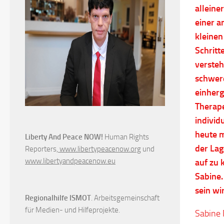
alleine
einer a
kleinen
Schritt
versteh
schwere
einherg
Therape
individ
heute m
Liberty And Peace NOW!
Human Rights
der Lag
Reporters,
www.libertypeacenow.org
und
www.libertyandpeacenow.eu
auf zu 
Sabine.
sein wi
Regionalhilfe ISMOT
. Arbeitsgemeinschaft
für Medien- und Hilfeprojekte.
Sabine 