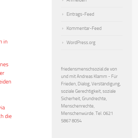
Anmelden
Eintrags-Feed
Kommentar-Feed
m in
WordPress.org
hnes
friedensmenschsozial.de von
er
und mit Andreas Klamm - Für
eiden
Frieden, Dialog, Verständigung,
soziale Gerechtigkeit, soziale
Sicherheit, Grundrechte,
Menschenrechte,
via
Menschenwürde. Tel. 0621
ch die
5867 8054