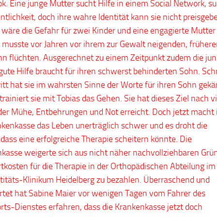
k. Eine junge Mutter sucht Hilfe in einem Social Network, s
ntlichkeit, doch ihre wahre Identität kann sie nicht preisgeb
 wäre die Gefahr für zwei Kinder und eine engagierte Mutter 
e musste vor Jahren vor ihrem zur Gewalt neigenden, früher
 flüchten. Ausgerechnet zu einem Zeitpunkt zudem die ju
gute Hilfe braucht für ihren schwerst behinderten Sohn. Schr
ritt hat sie im wahrsten Sinne der Worte für ihren Sohn gekä
trainiert sie mit Tobias das Gehen. Sie hat dieses Ziel nach v
der Mühe, Entbehrungen und Not erreicht. Doch jetzt macht 
nkenkasse das Leben unerträglich schwer und es droht die
 dass eine erfolgreiche Therapie scheitern könnte. Die
kasse weigerte sich aus nicht näher nachvollziehbaren Grü
rtkosten für die Therapie in der Orthopädischen Abteilung im
titäts-Klinikum Heidelberg zu bezahlen. Überraschend und
tet hat Sabine Maier vor wenigen Tagen vom Fahrer des
rts-Dienstes erfahren, dass die Krankenkasse jetzt doch