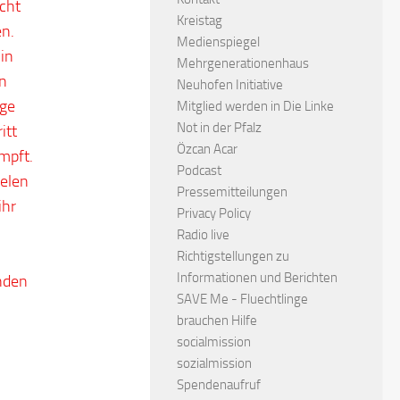
ucht
Kreistag
en.
Medienspiegel
in
Mehrgenerationenhaus
en
Neuhofen Initiative
nge
Mitglied werden in Die Linke
Not in der Pfalz
itt
Özcan Acar
mpft.
Podcast
ielen
Pressemitteilungen
ihr
Privacy Policy
Radio live
Richtigstellungen zu
Informationen und Berichten
nden
SAVE Me - Fluechtlinge
brauchen Hilfe
socialmission
sozialmission
Spendenaufruf