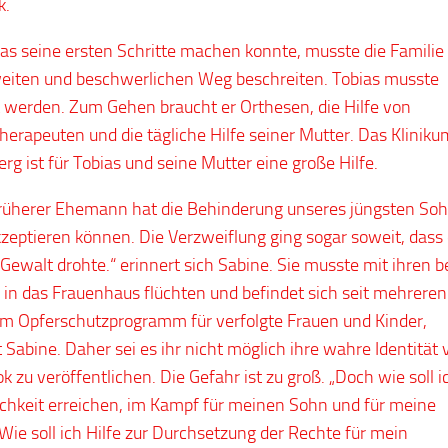
k.
ias seine ersten Schritte machen konnte, musste die Familie
eiten und beschwerlichen Weg beschreiten. Tobias musste
t werden. Zum Gehen braucht er Orthesen, die Hilfe von
herapeuten und die tägliche Hilfe seiner Mutter. Das Kliniku
erg ist für Tobias und seine Mutter eine große Hilfe.
rüherer Ehemann hat die Behinderung unseres jüngsten So
kzeptieren können. Die Verzweiflung ging sogar soweit, dass 
 Gewalt drohte.“ erinnert sich Sabine. Sie musste mit ihren b
in das Frauenhaus flüchten und befindet sich seit mehreren
im Opferschutzprogramm für verfolgte Frauen und Kinder,
 Sabine. Daher sei es ihr nicht möglich ihre wahre Identität 
k zu veröffentlichen. Die Gefahr ist zu groß. „Doch wie soll i
ichkeit erreichen, im Kampf für meinen Sohn und für meine
 Wie soll ich Hilfe zur Durchsetzung der Rechte für mein