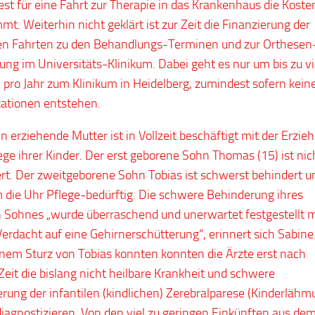
st für eine Fahrt zur Therapie in das Krankenhaus die Koste
mt. Weiterhin nicht geklärt ist zur Zeit die Finanzierung der
en Fahrten zu den Behandlungs-Terminen und zur Orthesen
ung im Universitäts-Klinikum. Dabei geht es nur um bis zu vi
 pro Jahr zum Klinikum in Heidelberg, zumindest sofern kein
ationen entstehen.
in erziehende Mutter ist in Vollzeit beschäftigt mit der Erzie
ege ihrer Kinder. Der erst geborene Sohn Thomas (15) ist nic
rt. Der zweitgeborene Sohn Tobias ist schwerst behindert u
 die Uhr Pflege-bedürftig. Die schwere Behinderung ihres
 Sohnes „wurde überraschend und unerwartet festgestellt m
erdacht auf eine Gehirnerschütterung“, erinnert sich Sabine
nem Sturz von Tobias konnten konnten die Ärzte erst nach
 Zeit die bislang nicht heilbare Krankheit und schwere
rung der infantilen (kindlichen) Zerebralparese (Kinderlähm
 diagnostizieren. Von den viel zu geringen Einkünften aus de