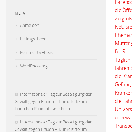
Faceboo
die Öffe
META
Zu groß
Anmelden
Not. Si
Ehemann
Eintrags-Feed
Mutter 
für Sch
Kommentar-Feed
Täglich 
WordPress.org
Jahren 
die Kra
Gefahr,
Kranken
Internationaler Tag zur Beseitigung der
die Fah
Gewalt gegen Frauen – Dunkelziffer im
ländlichen Raum oft sehr hoch
Univers
unerwar
Internationaler Tag zur Beseitigung der
Transpo
Gewalt gegen Frauen – Dunkelziffer im