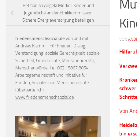
Mut
Petition an Angela Merkel: Kinder und
Jugendliche an der Ethikkommission
Kin
Sichere Energieversorgung beteiligen
friedensmenschsozial.de
von und mit
VON
AND
Andreas Klamm - Für Frieden, Dialog,
Hilferu
Verständigung, soziale Gerechtigkeit, soziale
Sicherheit, Grundrechte, Menschenrechte,
Verzwei
Menschenwürde. Tel. 0621 5867 8054
Arbeitsgemeinschaft und Initiative für
Kranken
Frieden, Soziales und Menschenrechte
schwer 
(überparteilich)
Schritt
www.friedensmenschsozial.de
Von An
Heidelb
bin ers