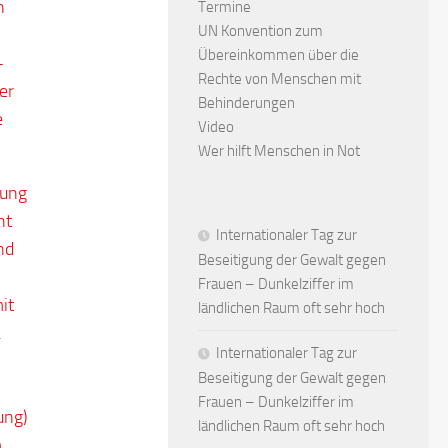
n
Termine
UN Konvention zum
Übereinkommen über die
-
Rechte von Menschen mit
er
Behinderungen
e
Video
Wer hilft Menschen in Not
hung
ht
Internationaler Tag zur
nd
Beseitigung der Gewalt gegen
Frauen – Dunkelziffer im
it
ländlichen Raum oft sehr hoch
.
Internationaler Tag zur
Beseitigung der Gewalt gegen
Frauen – Dunkelziffer im
ung)
ländlichen Raum oft sehr hoch
m