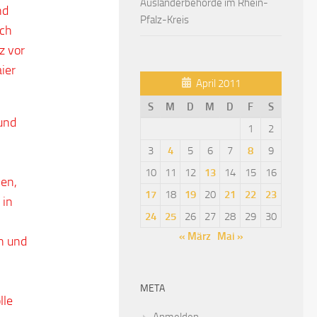
Ausländerbehörde im Rhein-
nd
Pfalz-Kreis
ich
z vor
ier
April 2011
S
M
D
M
D
F
S
und
1
2
3
4
5
6
7
8
9
10
11
12
13
14
15
16
en,
17
18
19
20
21
22
23
 in
24
25
26
27
28
29
30
« März
Mai »
n und
META
lle