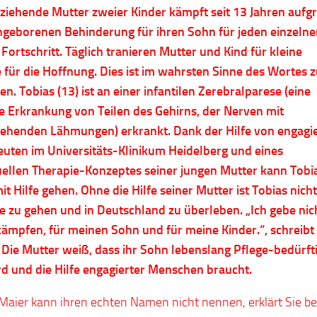
rziehende Mutter zweier Kinder kämpft seit 13 Jahren aufg
ngeborenen Behinderung für ihren Sohn für jeden einzelne
 Fortschritt. Täglich tranieren Mutter und Kind für kleine
e für die Hoffnung. Dies ist im wahrsten Sinne des Wortes 
en. Tobias (13) ist an einer infantilen Zerebralparese (eine
 Erkrankung von Teilen des Gehirns, der Nerven mit
ehenden Lähmungen) erkrankt. Dank der Hilfe von engagi
uten im Universitäts-Klinikum Heidelberg und eines
uellen Therapie-Konzeptes seiner jungen Mutter kann Tobi
it Hilfe gehen. Ohne die Hilfe seiner Mutter ist Tobias nicht
e zu gehen und in Deutschland zu überleben. „Ich gebe nic
kämpfen, für meinen Sohn und für meine Kinder.“, schreibt
 Die Mutter weiß, dass ihr Sohn lebenslang Pflege-bedürft
rd und die Hilfe engagierter Menschen braucht.
Maier kann ihren echten Namen nicht nennen, erklärt Sie be