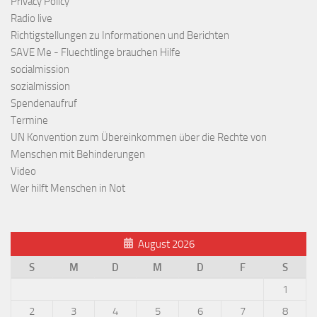
Privacy Policy
Radio live
Richtigstellungen zu Informationen und Berichten
SAVE Me - Fluechtlinge brauchen Hilfe
socialmission
sozialmission
Spendenaufruf
Termine
UN Konvention zum Übereinkommen über die Rechte von
Menschen mit Behinderungen
Video
Wer hilft Menschen in Not
August 2026
S
M
D
M
D
F
S
1
2
3
4
5
6
7
8