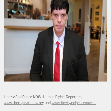
Liberty And Peace NOW!
Human Rights Reporters,
www.libertypeacenow.org
und
www.libertyandpeacenow.eu