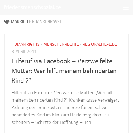
friedensmenschsozial.de
Unter dem Inhalt
MARKIERT:
KRANKENKASSE
HUMAN RIGHTS
/
MENSCHENRECHTE
/
REGIONALHILFE.DE
8. APRIL 2011
Hilferuf via Facebook – Verzweifelte
Mutter: Wer hilft meinem behinderten
Kind ?“
Hilferuf via Facebook Verzweifelte Mutter: „Wer hilft
meinem behinderten Kind ?“ Krankenkasse verweigert
Zahlung der Fahrtkosten: Therapie für ein schwer
behindertes Kind im Klinikum Heidelberg droht zu
scheitern – Schritte der Hoffnung – „Ich...